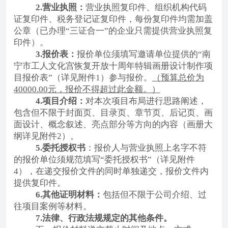
2.营业执照：
营业执照复印件、组织机构代码
证复印件、税务登记证复印件，每份复印件均需加盖
公章（
已办理
“三证合一”的企业只需提供营业执照复
印件）
。
3.报价表：
报价单位须填写邀请单位提供的“南
宁市工人文化宫恢复开放十周年特辑画册
设计制作项
目报价表
”（详见附件1）
参与报价。
（
预算总价为
40000.00
元，报价不得超过此金额。）
4.项目介绍：
对本次项目布局进行思路阐述，
包含但不限于封面页、目录页、章节页、后记页、画
面设计、概念叙述、亮点部分等方向的内容（画册大
纲详见附件
2）。
5.委托授权书
：报价人与营业执照上名字不符
的报价单位须规范填写“委托授权书”（详见附件
4），在递交报价文件的同时单独递交，报价文件内
提供复印件。
6.其他证明材料：
包括但不限于公司介绍、过
往项目案例等材料。
7.法律、行政法规规定的其他条件。