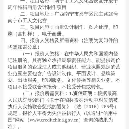
一、项目名称：南宁市工人文化宫恢复开放十
周年特辑画册设计制作项目
二、项目地址：
广西南宁市兴宁区民主路
20号
南宁市工人文化宫
三、项目内容：画册设计制作、图片处理、印
刷（含打样）、电子画册。
四、报价人资格及所需资料（注明为复印件的
均需加盖公章）
（一）报价人资格：
在中华人民共和国境内登
记注册的、具有独立承担民事责任能力、能提供询价
项目服务的企业法人或其他组织。营业执照规定的营
业范围主要包含广告设计制作、平面设计、品牌策
划、出版服务、印刷服务、文化传播等相关业务。本
项目不接受联合体报价，不接受分包或转包。
（二）报价所需资料：
1.资信证明：
根据最高
人民法院等9部门《关于在招标投标活动中对失信被
执行人实施联合惩戒的通知》（法〔2016〕285号）
规定，报价人不得为失信被执行人（以通过“信用中
国”网站
（
www.creditchina.gov.cn）
查询的结果为
准）。