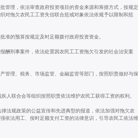
审批管理，依法审查政府投资项目的资金来源和筹措方式，按规
组织对拖欠农民工工资失信联合惩戒对象依法依规予以限制和惩
经批准的预算按规定及时足额拨付政府投资资金。
动报酬刑事案件，依法处置因农民工工资拖欠引发的社会治安案
资产管理、税务、市场监管、金融监管等部门，按照职责做好与
残疾人联合会等组织按照职责依法维护农民工获得工资的权利。
法律法规政策的公益宣传和先进典型的报道，依法加强对拖欠农
增强依法用工、按时足额支付工资的法律意识，引导农民工依法