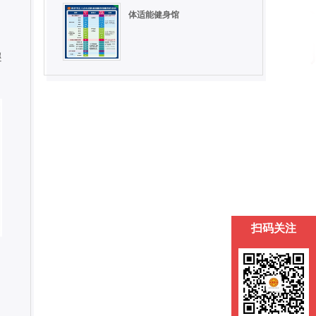
体适能健身馆
趣
扫码关注