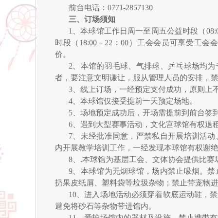
前台电话：
0771-2857130
三
、
订场须知
1、本球馆工作日周一至周五公益时段（08:
时段（18:00－22：00）工会会员可享受
价。
2、本馆的羽毛球、气排球、乒乓球场均为
者，要注意文明谦让，服从管理人员的安排，
3、线上订场，一经预定支付成功，原则上
4、本球馆仅接受提前一天预定场地。
5、场地预定成功后，开场需提前到前台签
6、遇到大型赛事活动，文化宫球馆有权退
7、未经批准同意，严禁私自开展培训活动
内开展教学培训工作，一经发现本球馆有权谢
8、.本球馆为基层工会、文体协会提供比
9、本球馆为无烟球馆，场内禁止吸烟。禁
扔果皮纸屑、塑料袋等垃圾杂物；禁止带宠物
10、进入场地活动必须穿着软底运动鞋，
避免将砂石等杂物带进馆内。
11、爱护场馆内的器材及设施，禁止携带