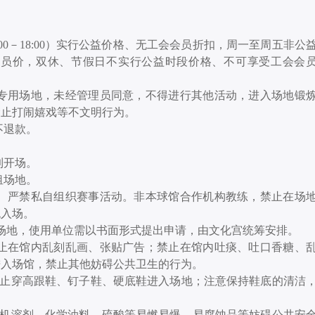
00－18:00）实行公益价格、无工会会员折扣，周一至周五非公
工会会员价，双休、节假日不实行公益时段价格、不可享受工会会
专用场地，未经管理员同意，不得进行其他活动，进入场地锻
禁止打闹嬉戏等不文明行为。
不退款。
到开场。
租场地。
、严禁私自组织赛事活动。非本球馆合作机构教练，禁止在场
绝入场。
赛场地，使用单位需以书面形式提出申请，由文化宫统筹安排。
止在馆内乱刻乱画、张贴广告；禁止在馆内吐痰、吐口香糖、
进入场馆，禁止其他妨碍公共卫生的行为。
禁止穿高跟鞋、钉子鞋、硬底鞋进入场地；注意保持鞋底的清洁
有机溶剂、化学油料、硫酸等易燃易爆、易腐蚀品等妨碍公共安