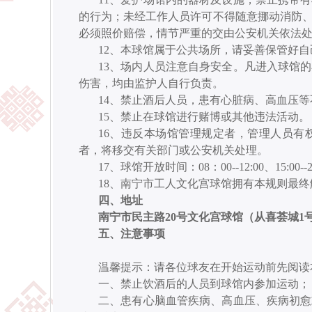
的行为；未经工作人员许可不得随意挪动消防
必须照价赔偿，情节严重的交由公安机关依法
12、本球馆属于公共场所，请妥善保管好
13、场内人员注意自身安全。凡进入球馆
伤害，均由监护人自行负责。
14、禁止酒后人员，患有心脏病、高血压
15、禁止在球馆进行赌博或其他违法活动。
16、违反本场馆管理规定者，管理人员有
者，将移交有关部门或公安机关处理。
17、球馆开放时间：08：00--12:00、15:00--
18、南宁市工人文化宫球馆拥有本规则最终
四
、
地址
南宁市民主路
20号文化宫球馆（从喜荟城1
五
、
注意事项
温馨提示：请各位球友在开始运动前先阅读
一、禁止饮酒后的人员到球馆内参加运动；
二、患有心脑血管疾病、高血压、疾病初愈