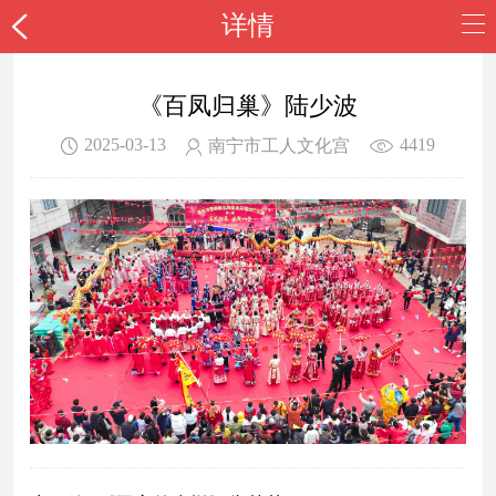
详情
《百凤归巢》陆少波
2025-03-13
4419
南宁市工人文化宫